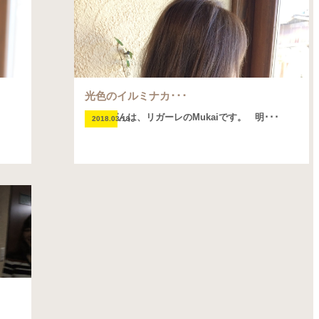
光色のイルミナカ･･･
こんばんは、リガーレのMukaiです。 明･･･
2018.03.19
。