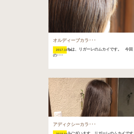
オルディーブカラ･･･
こんにちは、リガーレのムカイです。 今回
2017.10.06
の･･･
アディクシーカラ･･･
おはようございます、リガーレのムカイです
2018.04.08