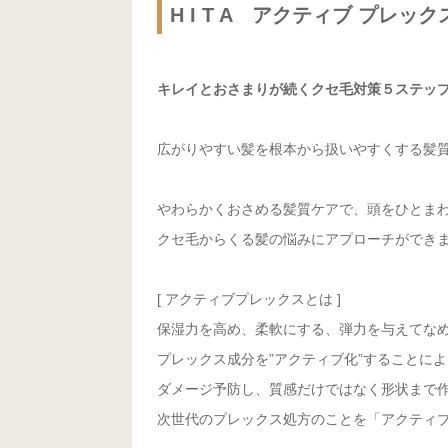
H I T A アクティブ プレッ
キレイとおさまりが続くクセ毛対策５ステップ
広がりやすい髪を根本から扱いやすくする髪
やわらかくおさめる髪質ケアで、頭をひとま
クセ毛からくる髪の悩みにアプローチができ
[ アクティブプレックスとは ]
保湿力を高め、柔軟にする、弾力を与えてな
プレックス成分を”アクティブ化”することに
ダメージ予防し、質感だけではなく形状まで
次世代のプレックス処方のことを「アクティ