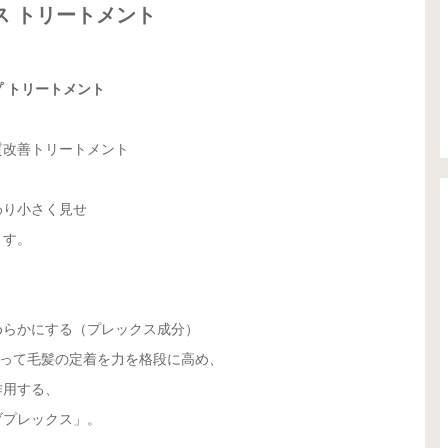
クス トリートメント
 トリートメント
質改善トリートメント
わり小さく見せ
ます。
めらかにする（プレックス成分）
よって毛髪の定着を力を格段に高め、
作用する、
ブプレックス」。