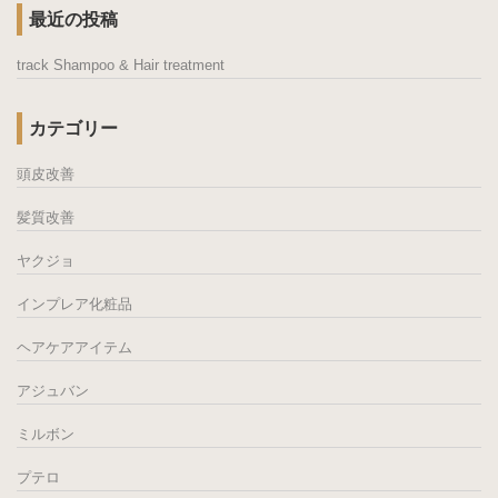
最近の投稿
track Shampoo & Hair treatment
カテゴリー
頭皮改善
髪質改善
ヤクジョ
インプレア化粧品
ヘアケアアイテム
アジュバン
ミルボン
プテロ